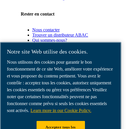
Rester en contact
Nous contacter
Trouver un distributeur ABAC
Qui sommes-nous?
Conformité du produit
Notre site Web utilise des cookies.
Partenaires
Nous utilisons des cookies pour garantir le bon
fonctionnement de ce site Web, améliorer votre expérience
et vous proposer du contenu pertinent. Vous avez le
Espace
Partenaires
contrôle : acceptez tous les cookies, autorisez uniquement
commerciaux
les cookies essentiels ou gérez vos préférences Veuillez
E-
noter que certaines fonctionnalités peuvent ne pas
Connect
2.0
fonctionner comme prévu si seuls les cookies essentiels
Business
sont activés.
Learn more in our Cookie Policy.
Portal
ABAC
Media
Accepter tous les
Gallery