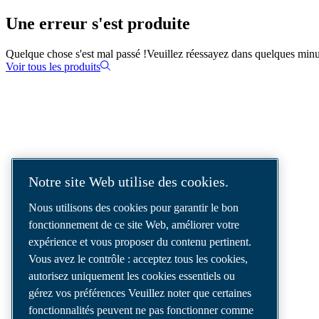
Une erreur s'est produite
Quelque chose s'est mal passé !
Veuillez réessayez dans quelques minu
Voir tous les produits
SOLUTIONS D'AIR COMPRIMÉ
LIVRÉES DANS LE MONDE ENTIER
Notre site Web utilise des cookies.
Nous sommes un leader des solutions d’air
Nous utilisons des cookies pour garantir le bon
comprimé, offrant les meilleurs
fonctionnement de ce site Web, améliorer votre
compresseurs, outils et systèmes de
expérience et vous proposer du contenu pertinent.
distribution d’air pour répondre à vos besoins
Vous avez le contrôle : acceptez tous les cookies,
les plus exigeants.
autorisez uniquement les cookies essentiels ou
gérez vos préférences Veuillez noter que certaines
fonctionnalités peuvent ne pas fonctionner comme