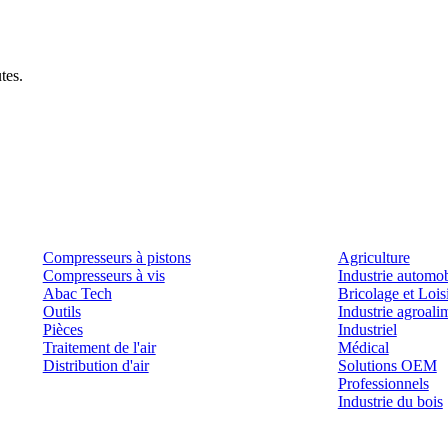
tes.
Produits
Outils et solutions
Compresseurs à pistons
Agriculture
Compresseurs à vis
Industrie automob
Abac Tech
Bricolage et Lois
Outils
Industrie agroali
Pièces
Industriel
Traitement de l'air
Médical
Distribution d'air
Solutions OEM
Professionnels
Industrie du bois