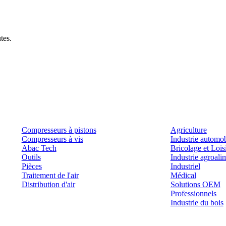
tes.
Produits
Outils et solutions
Compresseurs à pistons
Agriculture
Compresseurs à vis
Industrie automob
Abac Tech
Bricolage et Lois
Outils
Industrie agroali
Pièces
Industriel
Traitement de l'air
Médical
Distribution d'air
Solutions OEM
Professionnels
Industrie du bois