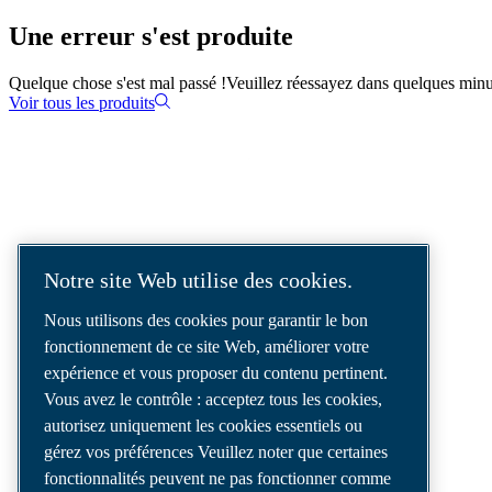
Une erreur s'est produite
Quelque chose s'est mal passé !
Veuillez réessayez dans quelques minu
Voir tous les produits
SOLUTIONS D'AIR COMPRIMÉ
LIVRÉES DANS LE MONDE ENTIER
Notre site Web utilise des cookies.
Nous sommes un leader des solutions d’air
Nous utilisons des cookies pour garantir le bon
comprimé, offrant les meilleurs
fonctionnement de ce site Web, améliorer votre
compresseurs, outils et systèmes de
expérience et vous proposer du contenu pertinent.
distribution d’air pour répondre à vos besoins
Vous avez le contrôle : acceptez tous les cookies,
les plus exigeants.
autorisez uniquement les cookies essentiels ou
gérez vos préférences Veuillez noter que certaines
fonctionnalités peuvent ne pas fonctionner comme