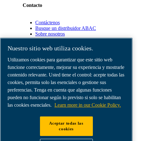
Contacto
Contáctenos
Busque un distribuidor ABAC
Sobre nosotros
Nuestro sitio web utiliza cookies.
Socios
Utilizamos cookies para garantizar que este sitio web
funcione correctamente, mejorar su experiencia y mostrarle
Área
de
contenido relevante. Usted tiene el control: acepte todas las
distribuidores
cookies, permita solo las esenciales o gestione sus
E-
preferencias. Tenga en cuenta que algunas funciones
Connect
2.0
pueden no funcionar según lo previsto si solo se habilitan
Business
las cookies esenciales.
Learn more in our Cookie Policy.
Portal
ABAC
Media
Aceptar todas las
Gallery
cookies
©
2026
Compresores de aire ABAC