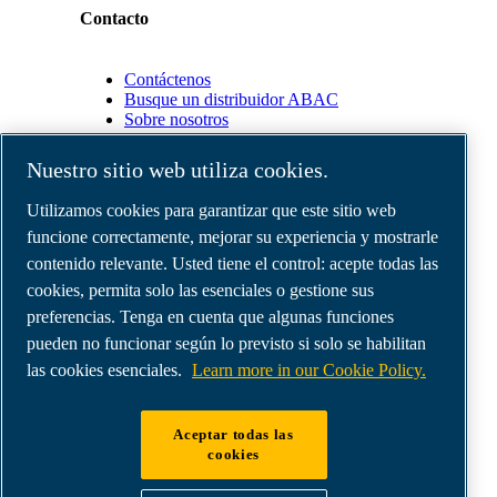
Contacto
Contáctenos
Busque un distribuidor ABAC
Sobre nosotros
Nuestro sitio web utiliza cookies.
Socios
Utilizamos cookies para garantizar que este sitio web
funcione correctamente, mejorar su experiencia y mostrarle
Área
de
contenido relevante. Usted tiene el control: acepte todas las
distribuidores
cookies, permita solo las esenciales o gestione sus
E-
preferencias. Tenga en cuenta que algunas funciones
Connect
2.0
pueden no funcionar según lo previsto si solo se habilitan
Business
las cookies esenciales.
Learn more in our Cookie Policy.
Portal
ABAC
Media
Aceptar todas las
Gallery
cookies
©
2026
Compresores de aire ABAC