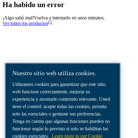
Ha habido un error
¡Algo salió mal!
Vuelva a intentarlo en unos minutos.
Ver todos los productos
Soluciones de aire comprimido
suministradas en todo el mundo.
Nuestro sitio web utiliza cookies.
Somos una empresa líder en soluciones de
Utilizamos cookies para garantizar que este sitio
aire comprimido que ofrece los mejores
web funcione correctamente, mejorar su
compresores, generadores de gases
experiencia y mostrarle contenido relevante. Usted
industriales y sistemas de distribución de aire
tiene el control: acepte todas las cookies, permita
para satisfacer incluso las necesidades más
solo las esenciales o gestione sus preferencias.
exigentes.
Tenga en cuenta que algunas funciones pueden no
funcionar según lo previsto si solo se habilitan las
cookies esenciales.
Learn more in our Cookie