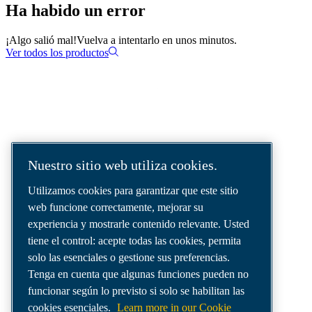
Ha habido un error
¡Algo salió mal!
Vuelva a intentarlo en unos minutos.
Ver todos los productos
Soluciones de aire comprimido
suministradas en todo el mundo.
Nuestro sitio web utiliza cookies.
Somos una empresa líder en soluciones de
Utilizamos cookies para garantizar que este sitio
aire comprimido que ofrece los mejores
web funcione correctamente, mejorar su
compresores, generadores de gases
experiencia y mostrarle contenido relevante. Usted
industriales y sistemas de distribución de aire
tiene el control: acepte todas las cookies, permita
para satisfacer incluso las necesidades más
solo las esenciales o gestione sus preferencias.
exigentes.
Tenga en cuenta que algunas funciones pueden no
funcionar según lo previsto si solo se habilitan las
cookies esenciales.
Learn more in our Cookie