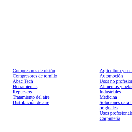
Productos
Soluciones
Compresores de pistón
Agricultura y sec
Compresores de tornillo
Automoción
Abac Tech
Usos no profesion
Herramientas
Alimentos y bebi
Repuestos
Industriales
Tratamiento del aire
Medicina
Distribución de aire
Soluciones para f
originales
Usos profesional
Carpintería