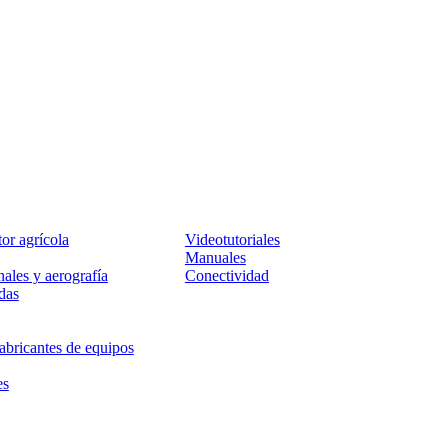
Servicio
tor agrícola
Videotutoriales
Manuales
ales y aerografía
Conectividad
das
abricantes de equipos
es