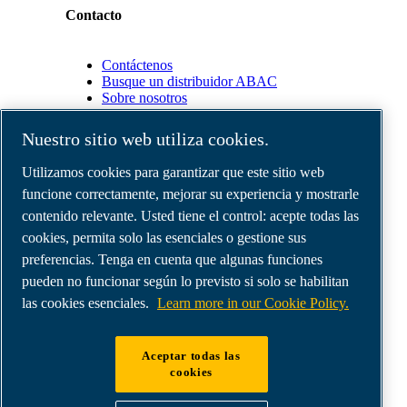
Contacto
Contáctenos
Busque un distribuidor ABAC
Sobre nosotros
Nuestro sitio web utiliza cookies.
Socios
Utilizamos cookies para garantizar que este sitio web
funcione correctamente, mejorar su experiencia y mostrarle
Área
de
contenido relevante. Usted tiene el control: acepte todas las
distribuidores
cookies, permita solo las esenciales o gestione sus
E-
preferencias. Tenga en cuenta que algunas funciones
Connect
2.0
pueden no funcionar según lo previsto si solo se habilitan
Business
las cookies esenciales.
Learn more in our Cookie Policy.
Portal
ABAC
Media
Aceptar todas las
Gallery
cookies
©
2026
Compresores de aire ABAC