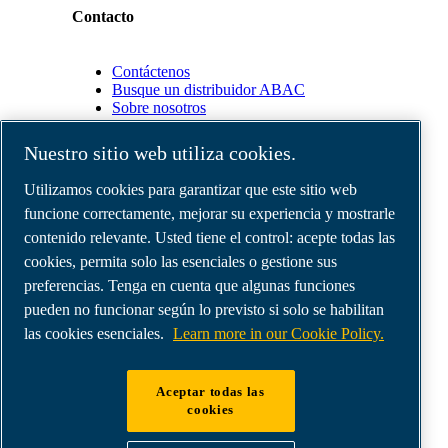
Contacto
Contáctenos
Busque un distribuidor ABAC
Sobre nosotros
Nuestro sitio web utiliza cookies.
Socios
Utilizamos cookies para garantizar que este sitio web
funcione correctamente, mejorar su experiencia y mostrarle
Área
de
contenido relevante. Usted tiene el control: acepte todas las
distribuidores
cookies, permita solo las esenciales o gestione sus
E-
preferencias. Tenga en cuenta que algunas funciones
Connect
2.0
pueden no funcionar según lo previsto si solo se habilitan
Business
las cookies esenciales.
Learn more in our Cookie Policy.
Portal
ABAC
Media
Aceptar todas las
Gallery
cookies
©
2026
Compresores de aire ABAC