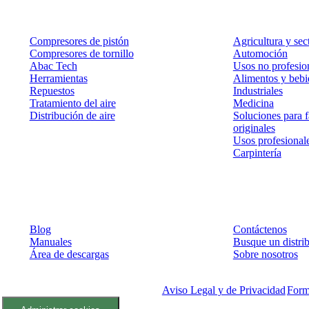
Productos
Soluciones
Compresores de pistón
Agricultura y sec
Compresores de tornillo
Automoción
Abac Tech
Usos no profesion
Herramientas
Alimentos y bebi
Repuestos
Industriales
Tratamiento del aire
Medicina
Distribución de aire
Soluciones para f
originales
Usos profesional
Carpintería
Recursos
Contacto
Blog
Contáctenos
Manuales
Busque un distr
Área de descargas
Sobre nosotros
©
2026
Compresores de aire ABAC
Aviso Legal y de Privacidad
Form