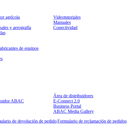
Servicio
tor agrícola
Videotutoriales
Manuales
ales y aerografía
Conectividad
das
abricantes de equipos
es
Socios
Área de distribuidores
ibuidor ABAC
E-Connect 2.0
Business Portal
ABAC Media Gallery
ulario de devolución de pedido
Formulario de reclamación de pedidos