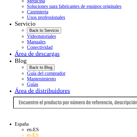
Medicina
Soluciones para fabricantes de equipos originales
Carpinteria
Usos professionales
Servicio
Back to Servicio
Videotutoriales
Manuales
Conectividad
Área de descargas
Blog
Back to Blog
Guía del comprador
Mantenimiento
Guías
Área de distribuidores
Idioma
España
en-ES
es-ES