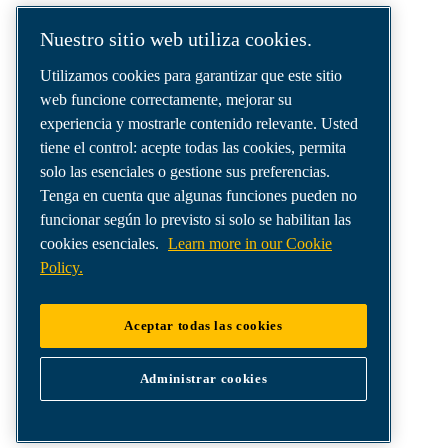
Soluciones de aire comprimido
Nuestro sitio web utiliza cookies.
suministradas en todo el mundo.
Utilizamos cookies para garantizar que este sitio
Somos una empresa líder en soluciones de
web funcione correctamente, mejorar su
aire comprimido que ofrece los mejores
experiencia y mostrarle contenido relevante. Usted
compresores, generadores de gases
tiene el control: acepte todas las cookies, permita
industriales y sistemas de distribución de aire
solo las esenciales o gestione sus preferencias.
para satisfacer incluso las necesidades más
Tenga en cuenta que algunas funciones pueden no
exigentes.
funcionar según lo previsto si solo se habilitan las
cookies esenciales.
Learn more in our Cookie
Policy.
Aceptar todas las cookies
Administrar cookies