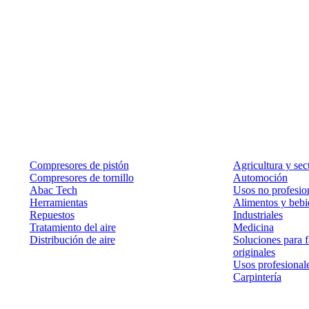
Productos
Soluciones
Compresores de pistón
Agricultura y sec
Compresores de tornillo
Automoción
Abac Tech
Usos no profesion
Herramientas
Alimentos y bebi
Repuestos
Industriales
Tratamiento del aire
Medicina
Distribución de aire
Soluciones para f
originales
Usos profesional
Carpintería