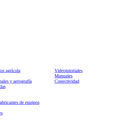
Servicio
tor agrícola
Videotutoriales
Manuales
ales y aerografía
Conectividad
das
abricantes de equipos
es