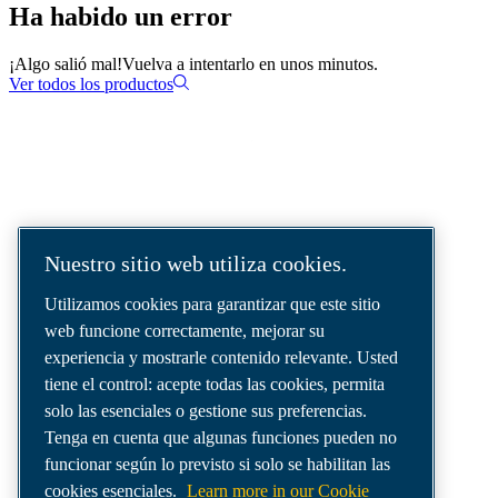
Ha habido un error
¡Algo salió mal!
Vuelva a intentarlo en unos minutos.
Ver todos los productos
Soluciones de aire comprimido
suministradas en todo el mundo.
Nuestro sitio web utiliza cookies.
Somos una empresa líder en soluciones de
Utilizamos cookies para garantizar que este sitio
aire comprimido que ofrece los mejores
web funcione correctamente, mejorar su
compresores, generadores de gases
experiencia y mostrarle contenido relevante. Usted
industriales y sistemas de distribución de aire
tiene el control: acepte todas las cookies, permita
para satisfacer incluso las necesidades más
solo las esenciales o gestione sus preferencias.
exigentes.
Tenga en cuenta que algunas funciones pueden no
funcionar según lo previsto si solo se habilitan las
cookies esenciales.
Learn more in our Cookie