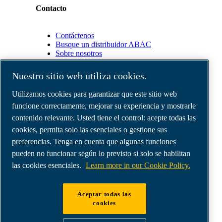
Contacto
Contáctenos
Busque un distribuidor ABAC
Sobre nosotros
Nuestro sitio web utiliza cookies.
Socios
Utilizamos cookies para garantizar que este sitio web
funcione correctamente, mejorar su experiencia y mostrarle
Área
de
contenido relevante. Usted tiene el control: acepte todas las
distribuidores
cookies, permita solo las esenciales o gestione sus
E-
preferencias. Tenga en cuenta que algunas funciones
Connect
2.0
pueden no funcionar según lo previsto si solo se habilitan
Business
las cookies esenciales.
Learn more in our Cookie Policy.
Portal
ABAC
Media
Aceptar todas las
Gallery
cookies
©
2026
Compresores de aire ABAC