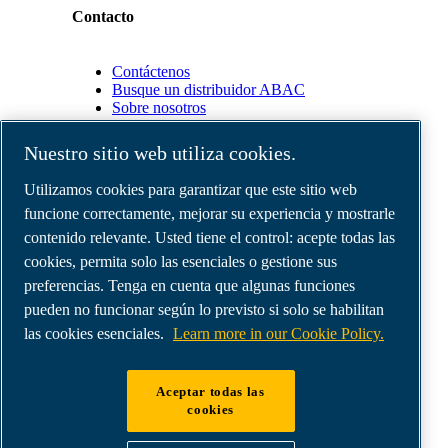
Contacto
Contáctenos
Busque un distribuidor ABAC
Sobre nosotros
Nuestro sitio web utiliza cookies.
Socios
Utilizamos cookies para garantizar que este sitio web
funcione correctamente, mejorar su experiencia y mostrarle
Área
de
contenido relevante. Usted tiene el control: acepte todas las
distribuidores
cookies, permita solo las esenciales o gestione sus
E-
preferencias. Tenga en cuenta que algunas funciones
Connect
2.0
pueden no funcionar según lo previsto si solo se habilitan
Business
las cookies esenciales.
Learn more in our Cookie Policy.
Portal
ABAC
Media
Aceptar todas las
Gallery
cookies
©
2026
Compresores de aire ABAC