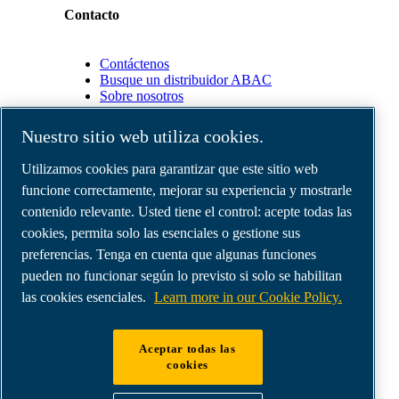
Contacto
Contáctenos
Busque un distribuidor ABAC
Sobre nosotros
Nuestro sitio web utiliza cookies.
Socios
Utilizamos cookies para garantizar que este sitio web
funcione correctamente, mejorar su experiencia y mostrarle
Área
de
contenido relevante. Usted tiene el control: acepte todas las
distribuidores
cookies, permita solo las esenciales o gestione sus
E-
preferencias. Tenga en cuenta que algunas funciones
Connect
2.0
pueden no funcionar según lo previsto si solo se habilitan
Business
las cookies esenciales.
Learn more in our Cookie Policy.
Portal
ABAC
Media
Aceptar todas las
Gallery
cookies
©
2026
Compresores de aire ABAC