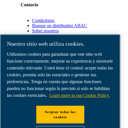
Contacto
Contáctenos
Busque un distribuidor ABAC
Sobre nosotros
Nuestro sitio web utiliza cookies.
Socios
Utilizamos cookies para garantizar que este sitio web
funcione correctamente, mejorar su experiencia y mostrarle
Área
de
contenido relevante. Usted tiene el control: acepte todas las
distribuidores
cookies, permita solo las esenciales o gestione sus
E-
preferencias. Tenga en cuenta que algunas funciones
Connect
2.0
pueden no funcionar según lo previsto si solo se habilitan
Business
las cookies esenciales.
Learn more in our Cookie Policy.
Portal
ABAC
Media
Aceptar todas las
Gallery
cookies
©
2026
Compresores de aire ABAC