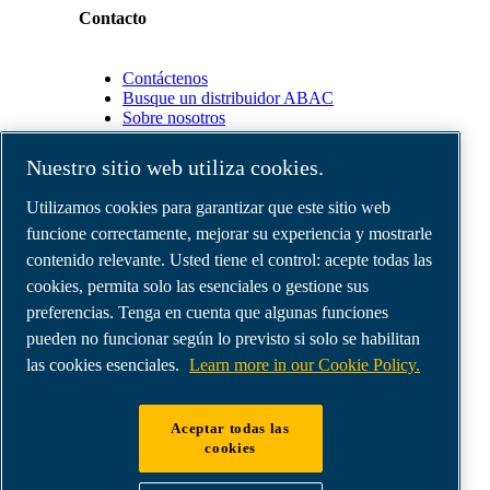
Contacto
Contáctenos
Busque un distribuidor ABAC
Sobre nosotros
Nuestro sitio web utiliza cookies.
Socios
Utilizamos cookies para garantizar que este sitio web
funcione correctamente, mejorar su experiencia y mostrarle
Área
de
contenido relevante. Usted tiene el control: acepte todas las
distribuidores
cookies, permita solo las esenciales o gestione sus
E-
preferencias. Tenga en cuenta que algunas funciones
Connect
2.0
pueden no funcionar según lo previsto si solo se habilitan
Business
las cookies esenciales.
Learn more in our Cookie Policy.
Portal
ABAC
Media
Aceptar todas las
Gallery
cookies
©
2026
Compresores de aire ABAC