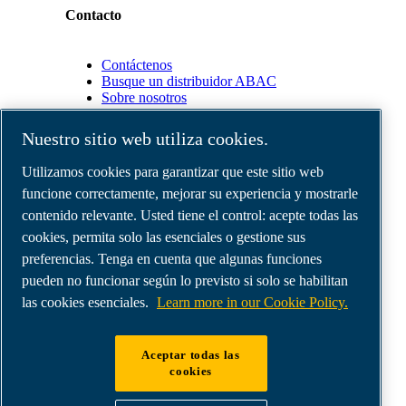
Contacto
Contáctenos
Busque un distribuidor ABAC
Sobre nosotros
Nuestro sitio web utiliza cookies.
Socios
Utilizamos cookies para garantizar que este sitio web
funcione correctamente, mejorar su experiencia y mostrarle
Área
de
contenido relevante. Usted tiene el control: acepte todas las
distribuidores
cookies, permita solo las esenciales o gestione sus
E-
preferencias. Tenga en cuenta que algunas funciones
Connect
2.0
pueden no funcionar según lo previsto si solo se habilitan
Business
las cookies esenciales.
Learn more in our Cookie Policy.
Portal
ABAC
Media
Aceptar todas las
Gallery
cookies
©
2026
Compresores de aire ABAC