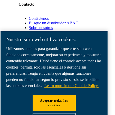
Contacto
Contáctenos
Busque un distribuidor ABAC
Sobre nosotros
Nuestro sitio web utiliza cookies.
Socios
Utilizamos cookies para garantizar que este sitio web
funcione correctamente, mejorar su experiencia y mostrarle
Área
de
contenido relevante. Usted tiene el control: acepte todas las
distribuidores
cookies, permita solo las esenciales o gestione sus
E-
preferencias. Tenga en cuenta que algunas funciones
Connect
2.0
pueden no funcionar según lo previsto si solo se habilitan
Business
las cookies esenciales.
Learn more in our Cookie Policy.
Portal
ABAC
Media
Aceptar todas las
Gallery
cookies
©
2026
Compresores de aire ABAC