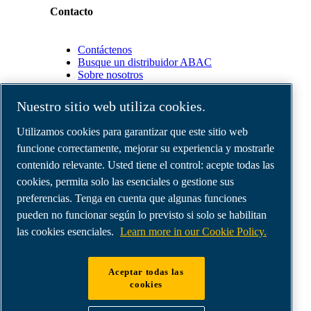
Contacto
Contáctenos
Busque un distribuidor ABAC
Sobre nosotros
Nuestro sitio web utiliza cookies.
Socios
Utilizamos cookies para garantizar que este sitio web
funcione correctamente, mejorar su experiencia y mostrarle
Área
de
contenido relevante. Usted tiene el control: acepte todas las
distribuidores
cookies, permita solo las esenciales o gestione sus
E-
preferencias. Tenga en cuenta que algunas funciones
Connect
2.0
pueden no funcionar según lo previsto si solo se habilitan
Business
las cookies esenciales.
Learn more in our Cookie Policy.
Portal
ABAC
Media
Aceptar todas las
Gallery
cookies
©
2026
Compresores de aire ABAC