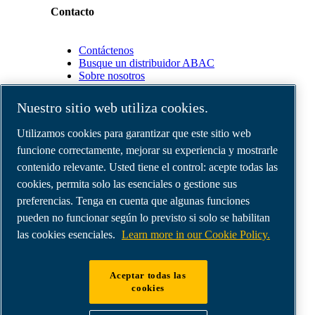
Contacto
Contáctenos
Busque un distribuidor ABAC
Sobre nosotros
Nuestro sitio web utiliza cookies.
Socios
Utilizamos cookies para garantizar que este sitio web
funcione correctamente, mejorar su experiencia y mostrarle
Área
de
contenido relevante. Usted tiene el control: acepte todas las
distribuidores
cookies, permita solo las esenciales o gestione sus
E-
preferencias. Tenga en cuenta que algunas funciones
Connect
2.0
pueden no funcionar según lo previsto si solo se habilitan
Business
las cookies esenciales.
Learn more in our Cookie Policy.
Portal
ABAC
Media
Aceptar todas las
Gallery
cookies
©
2026
Compresores de aire ABAC