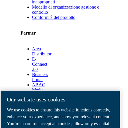
inappropriati
Modello di organizzazione gestione e
controllo
Conformità del prodotto
Partner
Area
Distributori
E-
Connect
2.0
Business
Portal
ABAC
Media
Gallery
Our website uses cookies
©
2026
ABAC air compressors
We use cookies to ensure this website functions correctly,
Legal & Privacy Notices
Order return form
enhance your experience, and show you relevant content.
Order claim form
You’re in control: accept all cookies, allow only essential