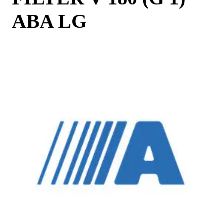
ABA LG
Images may differ from the actual product
Product information
Components
Request more info
COMPRESSED AIR
SOLUTIONS DELIVERED
AROUND THE WORLD