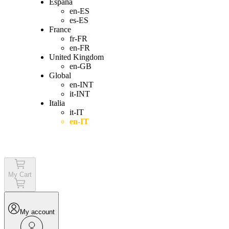
España
en-ES
es-ES
France
fr-FR
en-FR
United Kingdom
en-GB
Global
en-INT
it-INT
Italia
it-IT
en-IT
Login
My Cart
My account