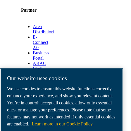
Partner
Area
Distributori
E-
Connect
2.0
Business
Portal
ABAC
Media
Gallery
Our website uses cookies
©
2026
ABAC air compressors
We use cookies to ensure this website functions correctly,
Legal & Privacy Notices
Order return form
enhance your experience, and show you relevant content.
Order claim form
You’re in control: accept all cookies, allow only essential
Manage cookies
ones, or manage your preferences. Please note that some
features may not work as intended if only essential cookies
ABAC Italia | MultiAir Italia S.r.l. Società a
are enabled.
Learn more in our Cookie Policy.
Socio Unico | Società del Gruppo Atlas Copco AB