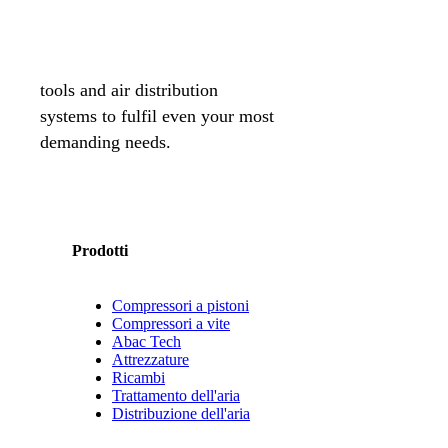
We are a leading compressed
air solutions company,
providing the best compressors,
tools and air distribution
systems to fulfil even your most
demanding needs.
Prodotti
Compressori a pistoni
Compressori a vite
Abac Tech
Attrezzature
Ricambi
Trattamento dell'aria
Distribuzione dell'aria