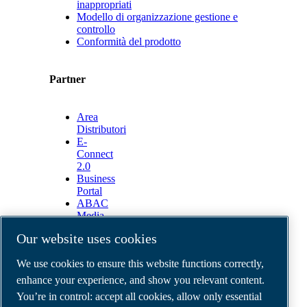
inappropriati
Modello di organizzazione gestione e
controllo
Conformità del prodotto
Partner
Area
Distributori
E-
Connect
2.0
Business
Portal
ABAC
Media
Gallery
Our website uses cookies
©
2026
ABAC air compressors
We use cookies to ensure this website functions correctly,
Legal & Privacy Notices
Order return form
enhance your experience, and show you relevant content.
Order claim form
You’re in control: accept all cookies, allow only essential