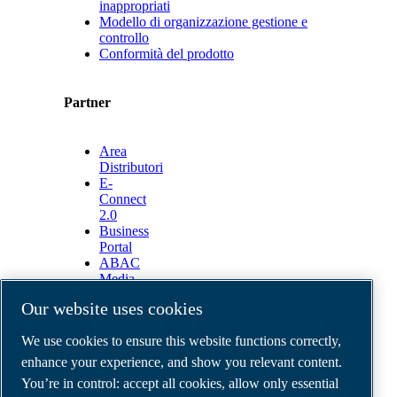
inappropriati
Modello di organizzazione gestione e
controllo
Conformità del prodotto
Partner
Area
Distributori
E-
Connect
2.0
Business
Portal
ABAC
Media
Gallery
Our website uses cookies
©
2026
ABAC air compressors
We use cookies to ensure this website functions correctly,
Legal & Privacy Notices
Order return form
enhance your experience, and show you relevant content.
Order claim form
You’re in control: accept all cookies, allow only essential