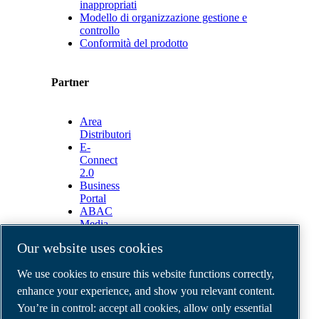
inappropriati
Modello di organizzazione gestione e
controllo
Conformità del prodotto
Partner
Area
Distributori
E-
Connect
2.0
Business
Portal
ABAC
Media
Gallery
Our website uses cookies
©
2026
ABAC air compressors
We use cookies to ensure this website functions correctly,
Legal & Privacy Notices
Order return form
enhance your experience, and show you relevant content.
Order claim form
You’re in control: accept all cookies, allow only essential