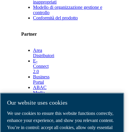
inappropriati
Modello di organizzazione gestione e
controllo
Conformità del prodotto
Partner
Area
Distributori
E-
Connect
2.0
Business
Portal
ABAC
Media
Gallery
Our website uses cookies
©
2026
ABAC air compressors
We use cookies to ensure this website functions correctly,
Legal & Privacy Notices
Order return form
enhance your experience, and show you relevant content.
Order claim form
You’re in control: accept all cookies, allow only essential