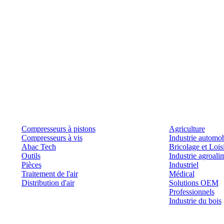
Produits
Outils et solutions
Compresseurs à pistons
Agriculture
Compresseurs à vis
Industrie automob
Abac Tech
Bricolage et Lois
Outils
Industrie agroali
Pièces
Industriel
Traitement de l'air
Médical
Distribution d'air
Solutions OEM
Professionnels
Industrie du bois